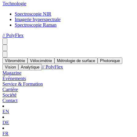
Technologie
Spectroscopie NIR
Imagerie hyperspectrale
Spectroscopie Raman
// PolyFlex
Vibrométrie
Vélocimétrie
Métrologie de surface
Photonique
// PolyFlex
Vision
Analytique
Magazine
Évènements
Service & Formation
Carrière
Société
Contact
EN
DE
FR