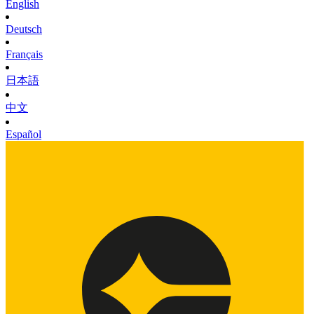
English
Deutsch
Français
日本語
中文
Español