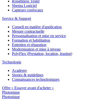
Roughness Tester
Sherpa Logiciel
Capteurs confocaux
Service & Support
Conseil en matière d'application
Mesure contractuelle
Personnalisation et mise en service
Formation et habilitation
Entretien et réparation
Modernisation et mise à niveau
PolyFlex (Prestation, location, leasing)
Technologie
Academy
Stories & guidelines
Connaissances technologiques
Offre « Essayer avant d'acheter »
Photonique
Photonique