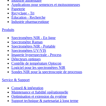
Industrie alimentaire
Applications pour semences et moissonneuses
Papeterie
Recyclage - Tri
Éducation - Recherche
Industrie pharmaceutique
Produits
Spectromètres NIR - En ligne
Spectromètre Raman
Spectromètres NIR - Portable
Spectromètres UV/VIS
Imagerie hyperspectrale - Process
Détecteurs optiques
Contrôle de température Optocon
Logiciel pour les spectromètres NIR
Sondes NIR pour la spectroscopie de processus
Service & Support
Conseil & intégration
Maintenance et fiabilité opérationnelle
Optimisation et extension du système
Support technique & partenariat à long terme