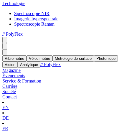
Technologie
Spectroscopie NIR
Imagerie hyperspectrale
Spectroscopie Raman
// PolyFlex
Vibrométrie
Vélocimétrie
Métrologie de surface
Photonique
// PolyFlex
Vision
Analytique
Magazine
Évènements
Service & Formation
Carrière
Société
Contact
EN
DE
FR