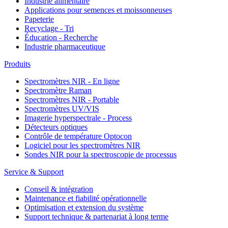
Industrie alimentaire
Applications pour semences et moissonneuses
Papeterie
Recyclage - Tri
Éducation - Recherche
Industrie pharmaceutique
Produits
Spectromètres NIR - En ligne
Spectromètre Raman
Spectromètres NIR - Portable
Spectromètres UV/VIS
Imagerie hyperspectrale - Process
Détecteurs optiques
Contrôle de température Optocon
Logiciel pour les spectromètres NIR
Sondes NIR pour la spectroscopie de processus
Service & Support
Conseil & intégration
Maintenance et fiabilité opérationnelle
Optimisation et extension du système
Support technique & partenariat à long terme