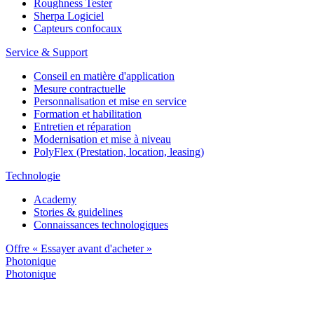
Roughness Tester
Sherpa Logiciel
Capteurs confocaux
Service & Support
Conseil en matière d'application
Mesure contractuelle
Personnalisation et mise en service
Formation et habilitation
Entretien et réparation
Modernisation et mise à niveau
PolyFlex (Prestation, location, leasing)
Technologie
Academy
Stories & guidelines
Connaissances technologiques
Offre « Essayer avant d'acheter »
Photonique
Photonique