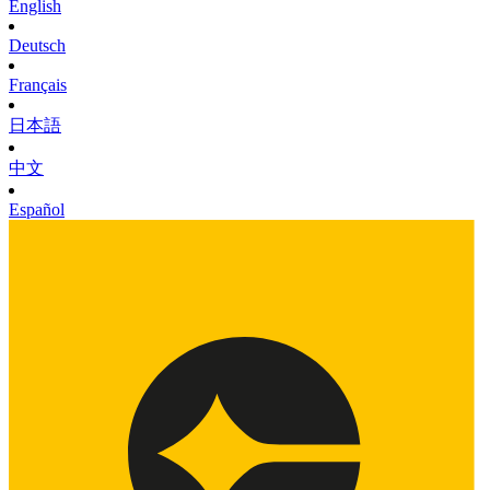
English
Deutsch
Français
日本語
中文
Español