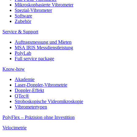
Mikroskopbasierte Vibrometer
Spezial-Vibrometer
Software
Zubehör
Service & Support
Auftragsmessung und Mieten
MSA IRIS Messdienstleistung
PolyLab
Full service package
Know-how
Akademie
Laser-Doppler-Vibrometrie
Doppler-Effekt
QTec®
Stroboskopische Videomikroskopie
Vibrometertypen
PolyFlex – Präzision ohne Investition
Velocimetrie