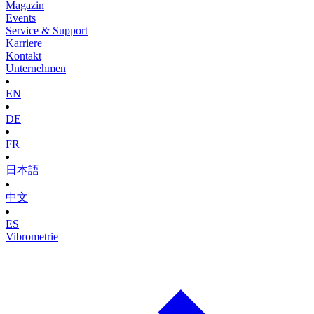
Magazin
Events
Service & Support
Karriere
Kontakt
Unternehmen
EN
DE
FR
日本語
中文
ES
Vibrometrie