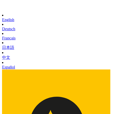
English
Deutsch
Français
日本語
中文
Español