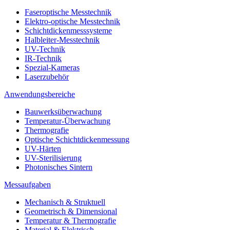
Faseroptische Messtechnik
Elektro-optische Messtechnik
Schichtdickenmesssysteme
Halbleiter-Messtechnik
UV-Technik
IR-Technik
Spezial-Kameras
Laserzubehör
Anwendungsbereiche
Bauwerksüberwachung
Temperatur-Überwachung
Thermografie
Optische Schichtdickenmessung
UV-Härten
UV-Sterilisierung
Photonisches Sintern
Messaufgaben
Mechanisch & Struktuell
Geometrisch & Dimensional
Temperatur & Thermografie
Material & Elektrisch