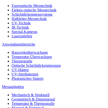
Faseroptische Messtechnik
Elektro-optische Messtechnik
Schichtdickenmesssysteme
Halbleiter-Messtechnik
UV-Technik
IR-Technik
Spezial-Kameras
Laserzubehör
Anwendungsbereiche
Bauwerksüberwachung
Temperatur-Überwachung
Thermografie
Optische Schichtdickenmessung
UV-Härten
UV-Sterilisierung
Photonisches Sintern
Messaufgaben
Mechanisch & Struktuell
Geometrisch & Dimensional
Temperatur & Thermografie
Material & Elektrisch