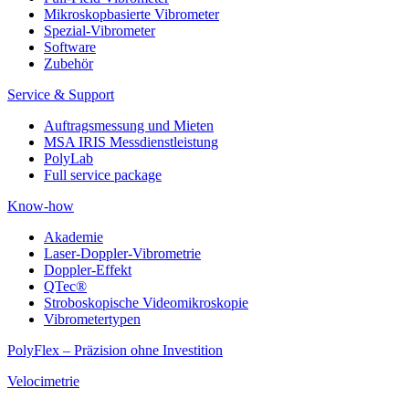
Mikroskopbasierte Vibrometer
Spezial-Vibrometer
Software
Zubehör
Service & Support
Auftragsmessung und Mieten
MSA IRIS Messdienstleistung
PolyLab
Full service package
Know-how
Akademie
Laser-Doppler-Vibrometrie
Doppler-Effekt
QTec®
Stroboskopische Videomikroskopie
Vibrometertypen
PolyFlex – Präzision ohne Investition
Velocimetrie