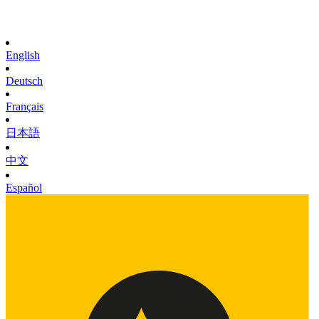
English
Deutsch
Français
日本語
中文
Español