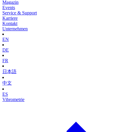
Magazin
Events
Service & Support
Karriere
Kontakt
Unternehmen
EN
DE
FR
日本語
中文
ES
Vibrometrie