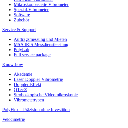
Mikroskopbasierte Vibrometer
Spezial-Vibrometer
Software
Zubehör
Service & Support
Auftragsmessung und Mieten
MSA IRIS Messdienstleistung
PolyLab
Full service package
Know-how
Akademie
Laser-Doppler-Vibrometrie
Doppler-Effekt
QTec®
Stroboskopische Videomikroskopie
Vibrometertypen
PolyFlex – Präzision ohne Investition
Velocimetrie