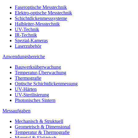
Faseroptische Messtechnik
Elektro-optische Messtechnik
Schichtdickenmesssysteme
Halbleiter-Messtechnik
UV-Technik
IR-Technik
Spezial-Kameras
Laserzubehör
Anwendungsbereiche
Bauwerksüberwachung
Temperatur-Überwachung
Thermografie
Optische Schichtdickenmessung
UV-Härten
UV-Sterilisierung
Photonisches Sintern
Messaufgaben
Mechanisch & Struktuell
Geometrisch & Dimensional
Temperatur & Thermografie
Material & Elektrisch