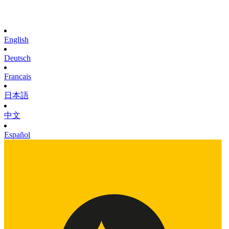
English
Deutsch
Français
日本語
中文
Español