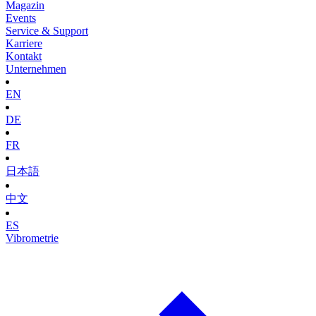
Magazin
Events
Service & Support
Karriere
Kontakt
Unternehmen
EN
DE
FR
日本語
中文
ES
Vibrometrie