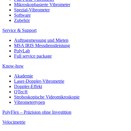
Mikroskopbasierte Vibrometer
Spezial-Vibrometer
Software
Zubehör
Service & Support
Auftragsmessung und Mieten
MSA IRIS Messdienstleistung
PolyLab
Full service package
Know-how
Akademie
Laser-Doppler-Vibrometrie
Doppler-Effekt
QTec®
Stroboskopische Videomikroskopie
Vibrometertypen
PolyFlex – Präzision ohne Investition
Velocimetrie