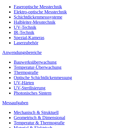
Faseroptische Messtechnik
Elektro-optische Messtechnik
Schichtdickenmesssysteme
Halbleiter-Messtechnik
UV-Technik
IR-Technik
Spezial-Kameras
Laserzubehör
Anwendungsbereiche
Bauwerksüberwachung
Temperatur-Überwachung
Thermografie
Optische Schichtdickenmessung
UV-Härten
UV-Sterilisierung
Photonisches Sintern
Messaufgaben
Mechanisch & Struktuell
Geometrisch & Dimensional
Temperatur & Thermografie
Material & Elektrisch