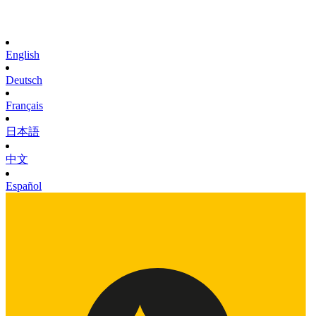
English
Deutsch
Français
日本語
中文
Español