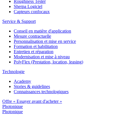
Roughness Tester
Sherpa Logiciel
Capteurs confocaux
Service & Support
Conseil en matière d'application
Mesure contractuelle
Personnalisation et mise en service
Formation et habilitation
Entretien et réparation
Modernisation et mise à niveau
PolyFlex (Prestation, location, leasing)
Technologie
Academy
Stories & guidelines
Connaissances technologiques
Offre « Essayer avant d'acheter »
Photonique
Photonique