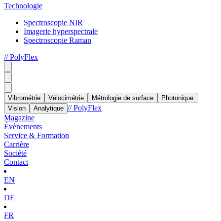
Technologie
Spectroscopie NIR
Imagerie hyperspectrale
Spectroscopie Raman
// PolyFlex
Vibrométrie
Vélocimétrie
Métrologie de surface
Photonique
// PolyFlex
Vision
Analytique
Magazine
Évènements
Service & Formation
Carrière
Société
Contact
EN
DE
FR