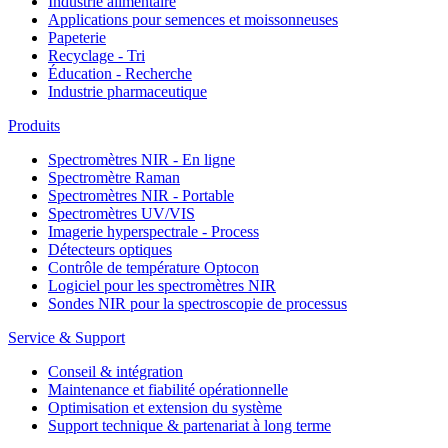
Industrie alimentaire
Applications pour semences et moissonneuses
Papeterie
Recyclage - Tri
Éducation - Recherche
Industrie pharmaceutique
Produits
Spectromètres NIR - En ligne
Spectromètre Raman
Spectromètres NIR - Portable
Spectromètres UV/VIS
Imagerie hyperspectrale - Process
Détecteurs optiques
Contrôle de température Optocon
Logiciel pour les spectromètres NIR
Sondes NIR pour la spectroscopie de processus
Service & Support
Conseil & intégration
Maintenance et fiabilité opérationnelle
Optimisation et extension du système
Support technique & partenariat à long terme