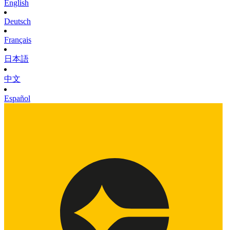
English
Deutsch
Français
日本語
中文
Español