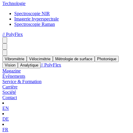
Technologie
Spectroscopie NIR
Imagerie hyperspectrale
Spectroscopie Raman
// PolyFlex
Vibrométrie
Vélocimétrie
Métrologie de surface
Photonique
// PolyFlex
Vision
Analytique
Magazine
Évènements
Service & Formation
Carrière
Société
Contact
EN
DE
FR