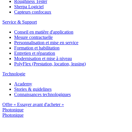
Roughness Tester
Sherpa Logiciel
Capteurs confocaux
Service & Support
Conseil en matière d'application
Mesure contractuelle
Personnalisation et mise en service
Formation et habilitation
Entretien et réparation
Modernisation et mise à niveau
PolyFlex (Prestation, location, leasing)
Technologie
Academy
Stories & guidelines
Connaissances technologiques
Offre « Essayer avant d'acheter »
Photonique
Photonique