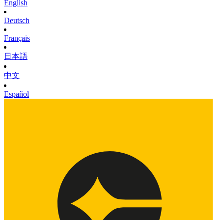
English
Deutsch
Français
日本語
中文
Español