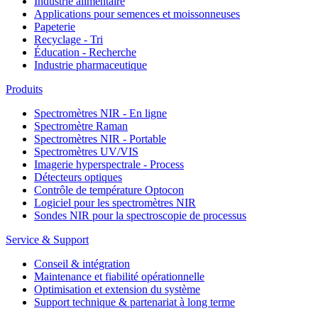
Industrie alimentaire
Applications pour semences et moissonneuses
Papeterie
Recyclage - Tri
Éducation - Recherche
Industrie pharmaceutique
Produits
Spectromètres NIR - En ligne
Spectromètre Raman
Spectromètres NIR - Portable
Spectromètres UV/VIS
Imagerie hyperspectrale - Process
Détecteurs optiques
Contrôle de température Optocon
Logiciel pour les spectromètres NIR
Sondes NIR pour la spectroscopie de processus
Service & Support
Conseil & intégration
Maintenance et fiabilité opérationnelle
Optimisation et extension du système
Support technique & partenariat à long terme