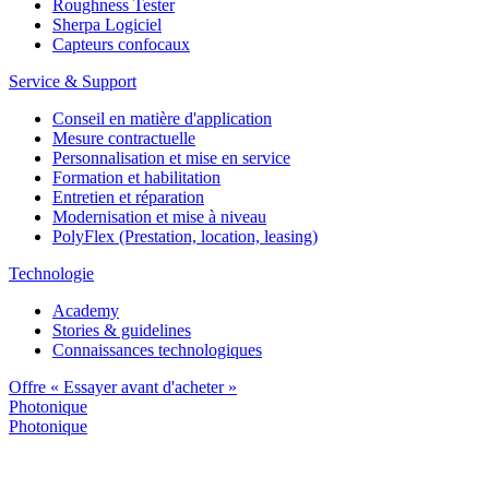
Roughness Tester
Sherpa Logiciel
Capteurs confocaux
Service & Support
Conseil en matière d'application
Mesure contractuelle
Personnalisation et mise en service
Formation et habilitation
Entretien et réparation
Modernisation et mise à niveau
PolyFlex (Prestation, location, leasing)
Technologie
Academy
Stories & guidelines
Connaissances technologiques
Offre « Essayer avant d'acheter »
Photonique
Photonique