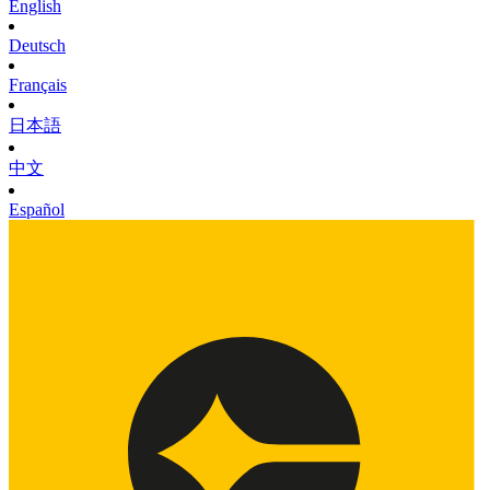
English
Deutsch
Français
日本語
中文
Español