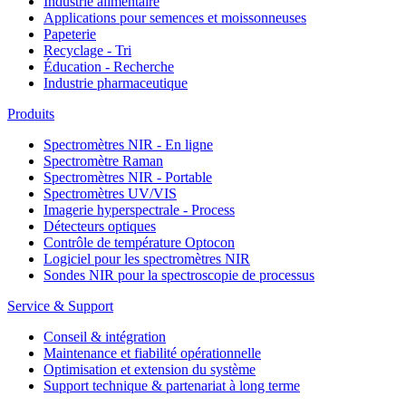
Industrie alimentaire
Applications pour semences et moissonneuses
Papeterie
Recyclage - Tri
Éducation - Recherche
Industrie pharmaceutique
Produits
Spectromètres NIR - En ligne
Spectromètre Raman
Spectromètres NIR - Portable
Spectromètres UV/VIS
Imagerie hyperspectrale - Process
Détecteurs optiques
Contrôle de température Optocon
Logiciel pour les spectromètres NIR
Sondes NIR pour la spectroscopie de processus
Service & Support
Conseil & intégration
Maintenance et fiabilité opérationnelle
Optimisation et extension du système
Support technique & partenariat à long terme