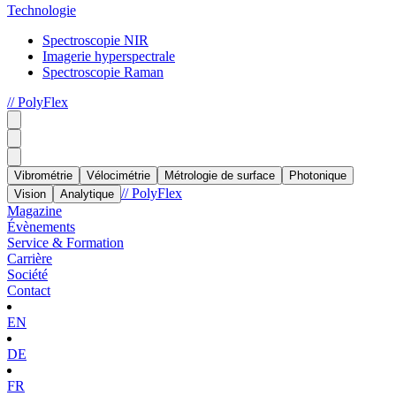
Technologie
Spectroscopie NIR
Imagerie hyperspectrale
Spectroscopie Raman
// PolyFlex
Vibrométrie
Vélocimétrie
Métrologie de surface
Photonique
// PolyFlex
Vision
Analytique
Magazine
Évènements
Service & Formation
Carrière
Société
Contact
EN
DE
FR