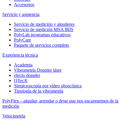
Accesorios
Servicio y asistencia
Servicio de medición y alquileres
Servicio de medición MSA IRIS
PolyLab programas educativos
PolyCare
Paquete de servicios completo
Experiencia técnica
Academia
Vibrometría Doppler láser
efecto doppler
QTec®
Strmicroscopía por vídeo oboscópica
Tipología de la vibrometría
PolyFlex—alquilar, arrendar o dejar que nos encarguemos de la
medición
Velocimetría