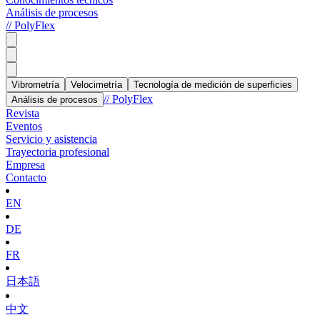
Análisis de procesos
// PolyFlex
Vibrometría
Velocimetría
Tecnología de medición de superficies
// PolyFlex
Análisis de procesos
Revista
Eventos
Servicio y asistencia
Trayectoria profesional
Empresa
Contacto
EN
DE
FR
日本語
中文