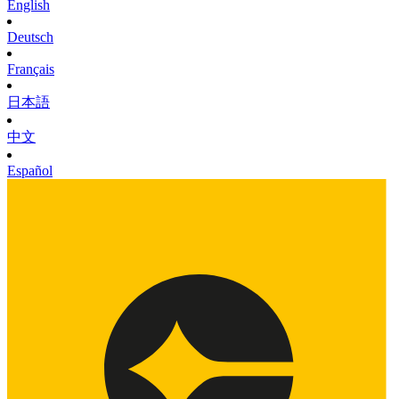
English
Deutsch
Français
日本語
中文
Español