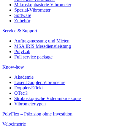
Mikroskopbasierte Vibrometer
Spezial-Vibrometer
Software
Zubehör
Service & Support
Auftragsmessung und Mieten
MSA IRIS Messdienstleistung
PolyLab
Full service package
Know-how
Akademie
Laser-Doppler-Vibrometrie
Doppler-Effekt
QTec®
Stroboskopische Videomikroskopie
Vibrometertypen
PolyFlex – Präzision ohne Investition
Velocimetrie