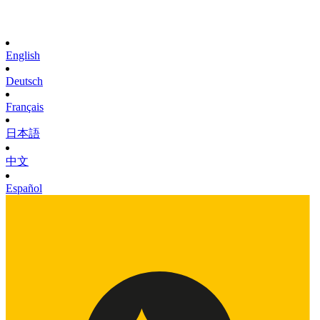
English
Deutsch
Français
日本語
中文
Español