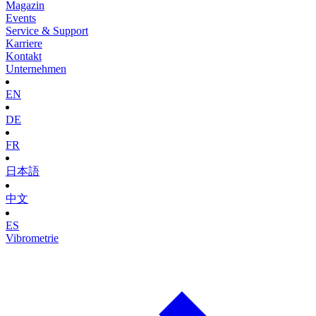
Magazin
Events
Service & Support
Karriere
Kontakt
Unternehmen
EN
DE
FR
日本語
中文
ES
Vibrometrie