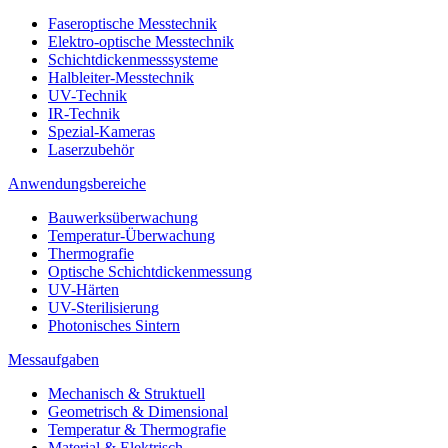
Faseroptische Messtechnik
Elektro-optische Messtechnik
Schichtdickenmesssysteme
Halbleiter-Messtechnik
UV-Technik
IR-Technik
Spezial-Kameras
Laserzubehör
Anwendungsbereiche
Bauwerksüberwachung
Temperatur-Überwachung
Thermografie
Optische Schichtdickenmessung
UV-Härten
UV-Sterilisierung
Photonisches Sintern
Messaufgaben
Mechanisch & Struktuell
Geometrisch & Dimensional
Temperatur & Thermografie
Material & Elektrisch