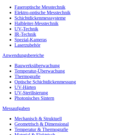
Faseroptische Messtechnik
Elektro-optische Messtechnik
Schichtdickenmesssysteme
Halbleiter-Messtechnik
UV-Technik
IR-Technik
Spezial-Kameras
Laserzubehör
Anwendungsbereiche
Bauwerksüberwachung
Temperatur-Überwachung
Thermografie
Optische Schichtdickenmessung
UV-Härten
UV-Sterilisierung
Photonisches Sintern
Messaufgaben
Mechanisch & Struktuell
Geometrisch & Dimensional
Temperatur & Thermografie
Material & Elektrisch