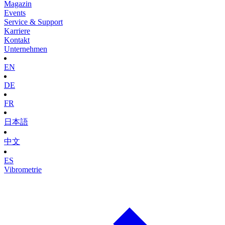
Magazin
Events
Service & Support
Karriere
Kontakt
Unternehmen
EN
DE
FR
日本語
中文
ES
Vibrometrie