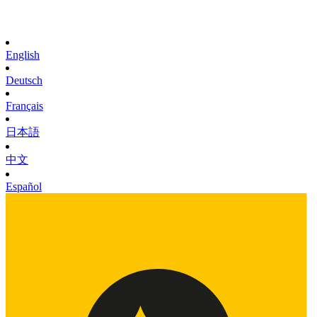
English
Deutsch
Français
日本語
中文
Español