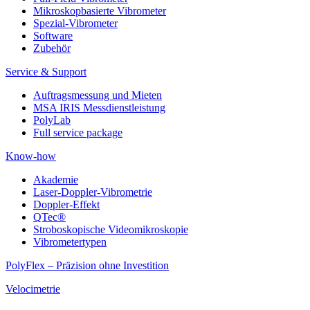
Mikroskopbasierte Vibrometer
Spezial-Vibrometer
Software
Zubehör
Service & Support
Auftragsmessung und Mieten
MSA IRIS Messdienstleistung
PolyLab
Full service package
Know-how
Akademie
Laser-Doppler-Vibrometrie
Doppler-Effekt
QTec®
Stroboskopische Videomikroskopie
Vibrometertypen
PolyFlex – Präzision ohne Investition
Velocimetrie