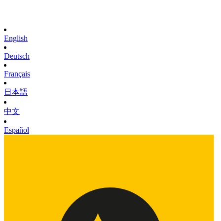
English
Deutsch
Français
日本語
中文
Español