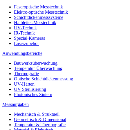
Faseroptische Messtechnik
Elektro-optische Messtechnik
Schichtdickenmesssysteme
Halbleiter-Messtechnik
UV-Technik
IR-Technik
Spezial-Kameras
Laserzubehör
Anwendungsbereiche
Bauwerksüberwachung
Temperatur-Überwachung
Thermografie
Optische Schichtdickenmessung
UV-Härten
UV-Sterilisierung
Photonisches Sintern
Messaufgaben
Mechanisch & Struktuell
Geometrisch & Dimensional
Temperatur & Thermografie
Material & Elektrisch