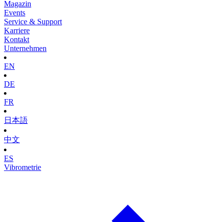
Magazin
Events
Service & Support
Karriere
Kontakt
Unternehmen
EN
DE
FR
日本語
中文
ES
Vibrometrie