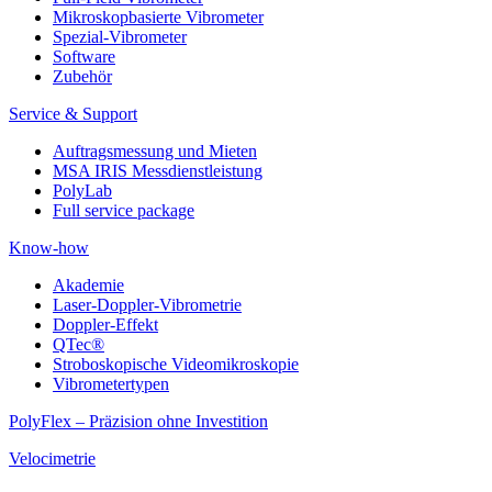
Mikroskopbasierte Vibrometer
Spezial-Vibrometer
Software
Zubehör
Service & Support
Auftragsmessung und Mieten
MSA IRIS Messdienstleistung
PolyLab
Full service package
Know-how
Akademie
Laser-Doppler-Vibrometrie
Doppler-Effekt
QTec®
Stroboskopische Videomikroskopie
Vibrometertypen
PolyFlex – Präzision ohne Investition
Velocimetrie