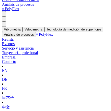
Análisis de procesos
// PolyFlex
Vibrometría
Velocimetría
Tecnología de medición de superficies
// PolyFlex
Análisis de procesos
Revista
Eventos
Servicio y asistencia
Trayectoria profesional
Empresa
Contacto
EN
DE
FR
日本語
中文