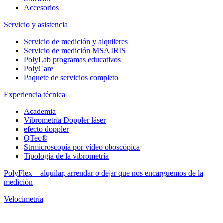
Accesorios
Servicio y asistencia
Servicio de medición y alquileres
Servicio de medición MSA IRIS
PolyLab programas educativos
PolyCare
Paquete de servicios completo
Experiencia técnica
Academia
Vibrometría Doppler láser
efecto doppler
QTec®
Strmicroscopía por vídeo oboscópica
Tipología de la vibrometría
PolyFlex—alquilar, arrendar o dejar que nos encarguemos de la
medición
Velocimetría