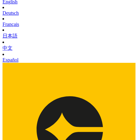
English
Deutsch
Français
日本語
中文
Español