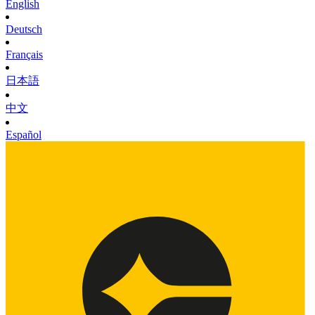
English
Deutsch
Français
日本語
中文
Español