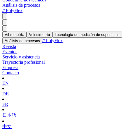
Análisis de procesos
// PolyFlex
Vibrometría
Velocimetría
Tecnología de medición de superficies
// PolyFlex
Análisis de procesos
Revista
Eventos
Servicio y asistencia
Trayectoria profesional
Empresa
Contacto
EN
DE
FR
日本語
中文