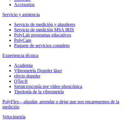
Accesorios
Servicio y asistencia
Servicio de medición y alquileres
Servicio de medición MSA IRIS
PolyLab programas educativos
PolyCare
Paquete de servicios completo
Experiencia técnica
Academia
Vibrometría Doppler láser
efecto doppler
QTec®
Strmicroscopía por vídeo oboscópica
Tipología de la vibrometría
PolyFlex—alquilar, arrendar o dejar que nos encarguemos de la
medición
Velocimetría