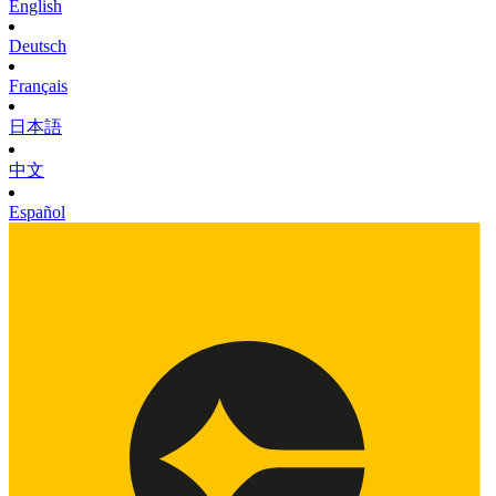
English
Deutsch
Français
日本語
中文
Español