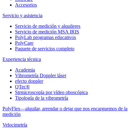
Accesorios
Servicio y asistencia
Servicio de medición y alquileres
Servicio de medición MSA IRIS
PolyLab programas educativos
PolyCare
Paquete de servicios completo
Experiencia técnica
Academia
Vibrometría Doppler láser
efecto doppler
QTec®
Strmicroscopía por vídeo oboscópica
Tipología de la vibrometría
PolyFlex—alquilar, arrendar o dejar que nos encarguemos de la
medición
Velocimetría