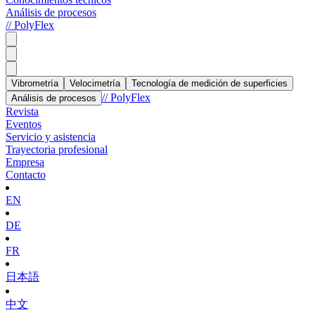
Análisis de procesos
// PolyFlex
Vibrometría
Velocimetría
Tecnología de medición de superficies
// PolyFlex
Análisis de procesos
Revista
Eventos
Servicio y asistencia
Trayectoria profesional
Empresa
Contacto
EN
DE
FR
日本語
中文