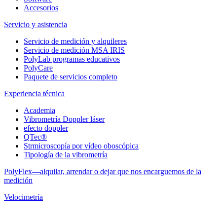
Accesorios
Servicio y asistencia
Servicio de medición y alquileres
Servicio de medición MSA IRIS
PolyLab programas educativos
PolyCare
Paquete de servicios completo
Experiencia técnica
Academia
Vibrometría Doppler láser
efecto doppler
QTec®
Strmicroscopía por vídeo oboscópica
Tipología de la vibrometría
PolyFlex—alquilar, arrendar o dejar que nos encarguemos de la
medición
Velocimetría