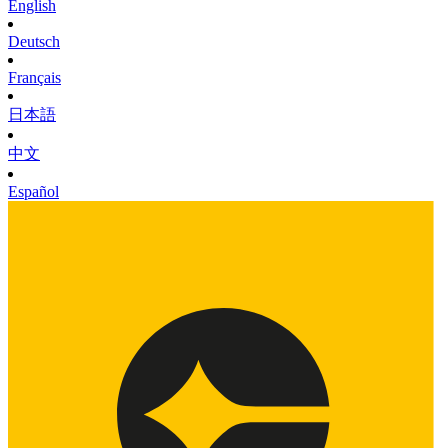
English
Deutsch
Français
日本語
中文
Español