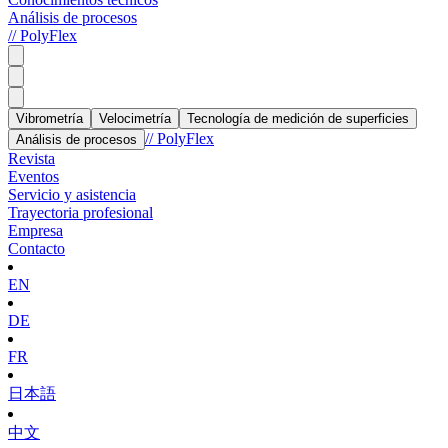
Análisis de procesos
// PolyFlex
Vibrometría
Velocimetría
Tecnología de medición de superficies
// PolyFlex
Análisis de procesos
Revista
Eventos
Servicio y asistencia
Trayectoria profesional
Empresa
Contacto
EN
DE
FR
日本語
中文