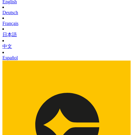
English
Deutsch
Français
日本語
中文
Español