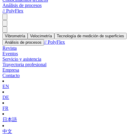
Análisis de procesos
// PolyFlex
Vibrometría
Velocimetría
Tecnología de medición de superficies
// PolyFlex
Análisis de procesos
Revista
Eventos
Servicio y asistencia
Trayectoria profesional
Empresa
Contacto
EN
DE
FR
日本語
中文