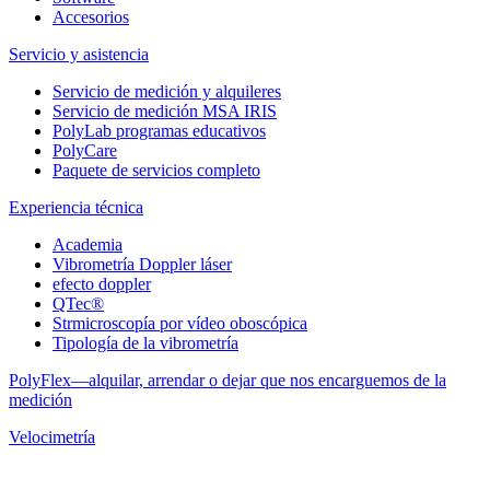
Accesorios
Servicio y asistencia
Servicio de medición y alquileres
Servicio de medición MSA IRIS
PolyLab programas educativos
PolyCare
Paquete de servicios completo
Experiencia técnica
Academia
Vibrometría Doppler láser
efecto doppler
QTec®
Strmicroscopía por vídeo oboscópica
Tipología de la vibrometría
PolyFlex—alquilar, arrendar o dejar que nos encarguemos de la
medición
Velocimetría