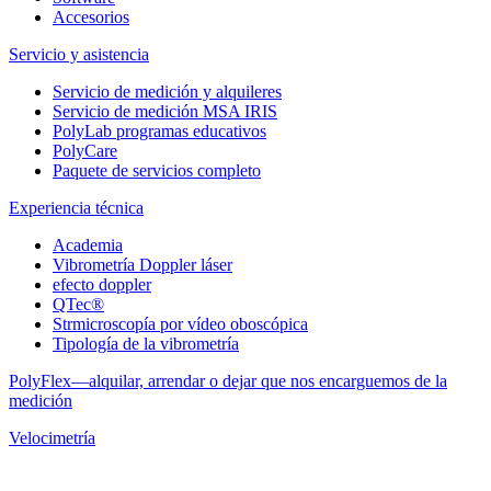
Accesorios
Servicio y asistencia
Servicio de medición y alquileres
Servicio de medición MSA IRIS
PolyLab programas educativos
PolyCare
Paquete de servicios completo
Experiencia técnica
Academia
Vibrometría Doppler láser
efecto doppler
QTec®
Strmicroscopía por vídeo oboscópica
Tipología de la vibrometría
PolyFlex—alquilar, arrendar o dejar que nos encarguemos de la
medición
Velocimetría