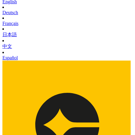
English
Deutsch
Français
日本語
中文
Español