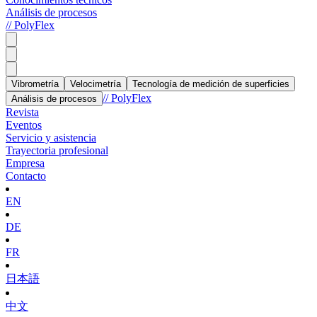
Análisis de procesos
// PolyFlex
Vibrometría
Velocimetría
Tecnología de medición de superficies
// PolyFlex
Análisis de procesos
Revista
Eventos
Servicio y asistencia
Trayectoria profesional
Empresa
Contacto
EN
DE
FR
日本語
中文