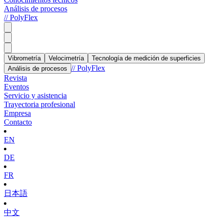
Análisis de procesos
// PolyFlex
Vibrometría
Velocimetría
Tecnología de medición de superficies
// PolyFlex
Análisis de procesos
Revista
Eventos
Servicio y asistencia
Trayectoria profesional
Empresa
Contacto
EN
DE
FR
日本語
中文