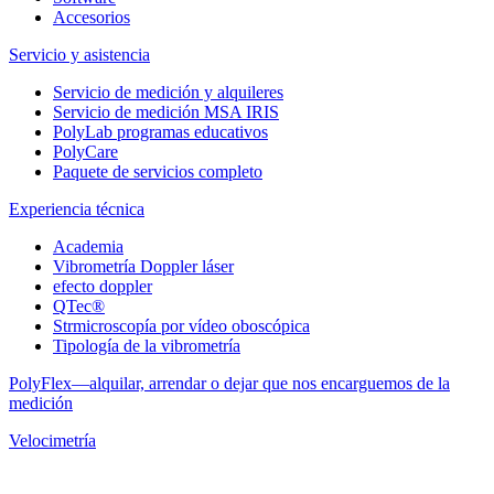
Accesorios
Servicio y asistencia
Servicio de medición y alquileres
Servicio de medición MSA IRIS
PolyLab programas educativos
PolyCare
Paquete de servicios completo
Experiencia técnica
Academia
Vibrometría Doppler láser
efecto doppler
QTec®
Strmicroscopía por vídeo oboscópica
Tipología de la vibrometría
PolyFlex—alquilar, arrendar o dejar que nos encarguemos de la
medición
Velocimetría