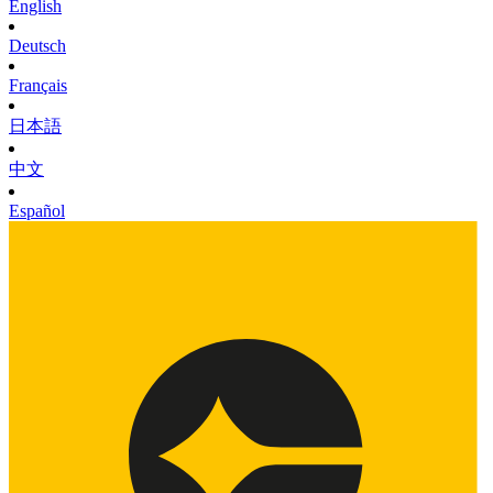
English
Deutsch
Français
日本語
中文
Español