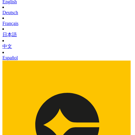
English
Deutsch
Français
日本語
中文
Español