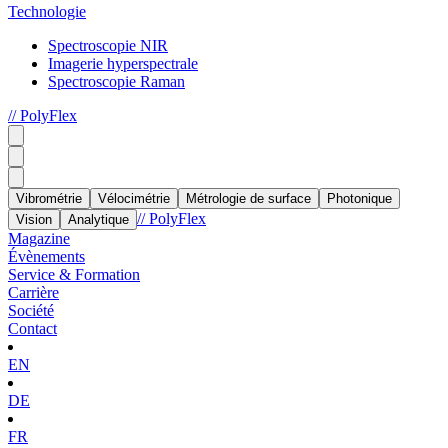
Technologie
Spectroscopie NIR
Imagerie hyperspectrale
Spectroscopie Raman
// PolyFlex
Vibrométrie
Vélocimétrie
Métrologie de surface
Photonique
// PolyFlex
Vision
Analytique
Magazine
Évènements
Service & Formation
Carrière
Société
Contact
EN
DE
FR