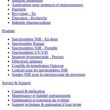
Industrie alimentaire
Applications pour semences et moissonneuses
Papeterie
Recyclage - Tri
Éducation - Recherche
Industrie pharmaceutique
Produits
Spectromètres NIR - En ligne
Spectromètre Raman
Spectromètres NIR - Portable
Spectromètres UV/VIS
Imagerie hyperspectrale - Process
Détecteurs optiques
Contrôle de température Optocon
Logiciel pour les spectromètres NIR
Sondes NIR pour la spectroscopie de processus
Service & Support
Conseil & intégration
Maintenance et fiabilité opérationnelle
Optimisation et extension du système
Support technique & partenariat à long terme