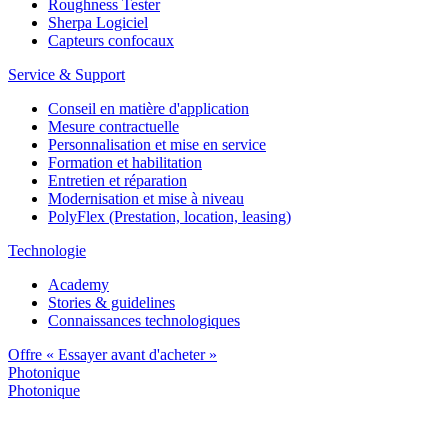
Roughness Tester
Sherpa Logiciel
Capteurs confocaux
Service & Support
Conseil en matière d'application
Mesure contractuelle
Personnalisation et mise en service
Formation et habilitation
Entretien et réparation
Modernisation et mise à niveau
PolyFlex (Prestation, location, leasing)
Technologie
Academy
Stories & guidelines
Connaissances technologiques
Offre « Essayer avant d'acheter »
Photonique
Photonique