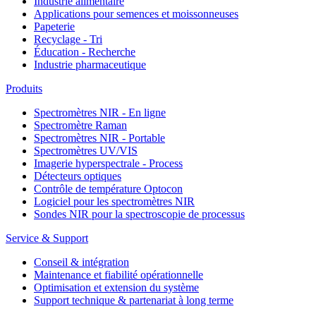
Industrie alimentaire
Applications pour semences et moissonneuses
Papeterie
Recyclage - Tri
Éducation - Recherche
Industrie pharmaceutique
Produits
Spectromètres NIR - En ligne
Spectromètre Raman
Spectromètres NIR - Portable
Spectromètres UV/VIS
Imagerie hyperspectrale - Process
Détecteurs optiques
Contrôle de température Optocon
Logiciel pour les spectromètres NIR
Sondes NIR pour la spectroscopie de processus
Service & Support
Conseil & intégration
Maintenance et fiabilité opérationnelle
Optimisation et extension du système
Support technique & partenariat à long terme