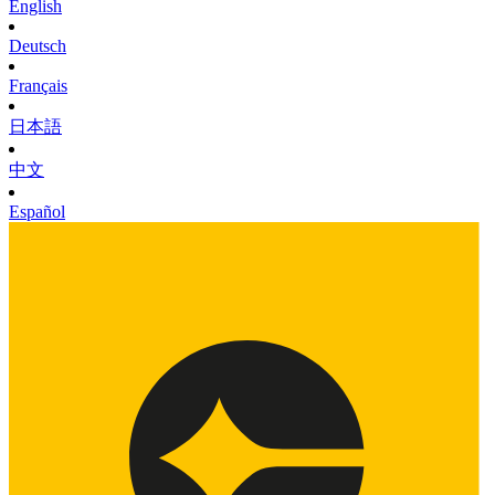
English
Deutsch
Français
日本語
中文
Español