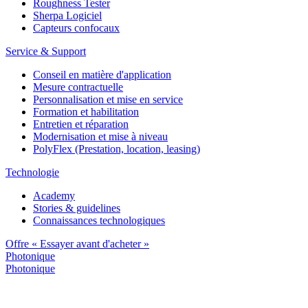
Roughness Tester
Sherpa Logiciel
Capteurs confocaux
Service & Support
Conseil en matière d'application
Mesure contractuelle
Personnalisation et mise en service
Formation et habilitation
Entretien et réparation
Modernisation et mise à niveau
PolyFlex (Prestation, location, leasing)
Technologie
Academy
Stories & guidelines
Connaissances technologiques
Offre « Essayer avant d'acheter »
Photonique
Photonique