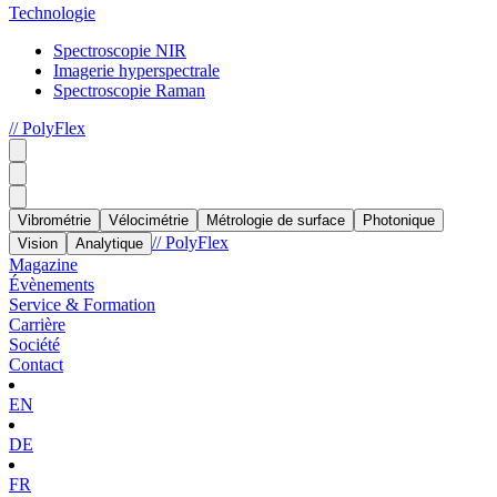
Technologie
Spectroscopie NIR
Imagerie hyperspectrale
Spectroscopie Raman
// PolyFlex
Vibrométrie
Vélocimétrie
Métrologie de surface
Photonique
// PolyFlex
Vision
Analytique
Magazine
Évènements
Service & Formation
Carrière
Société
Contact
EN
DE
FR