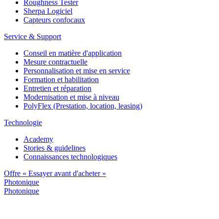
Roughness Tester
Sherpa Logiciel
Capteurs confocaux
Service & Support
Conseil en matière d'application
Mesure contractuelle
Personnalisation et mise en service
Formation et habilitation
Entretien et réparation
Modernisation et mise à niveau
PolyFlex (Prestation, location, leasing)
Technologie
Academy
Stories & guidelines
Connaissances technologiques
Offre « Essayer avant d'acheter »
Photonique
Photonique