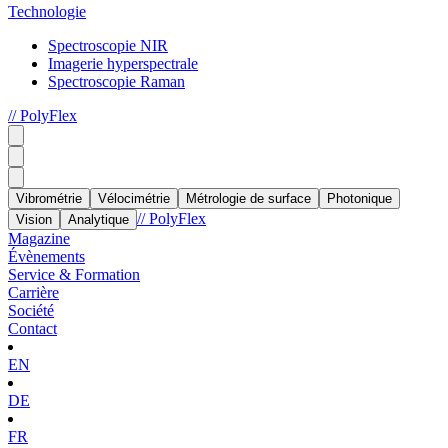
Technologie
Spectroscopie NIR
Imagerie hyperspectrale
Spectroscopie Raman
// PolyFlex
Vibrométrie
Vélocimétrie
Métrologie de surface
Photonique
// PolyFlex
Vision
Analytique
Magazine
Évènements
Service & Formation
Carrière
Société
Contact
EN
DE
FR