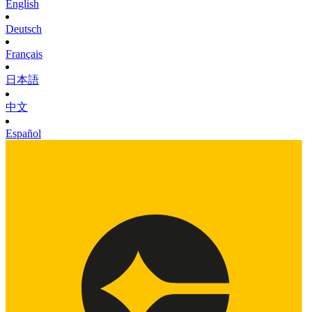
English
Deutsch
Français
日本語
中文
Español