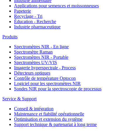
Industrie alimentaire
Applications pour semences et moissonneuses
Papeterie
Recyclage - Tri
Éducation - Recherche
Industrie pharmaceutique
Produits
Spectromètres NIR - En ligne
Spectromètre Raman
Spectromètres NIR - Portable
Spectromètres UV/VIS
Imagerie hyperspectrale - Process
Détecteurs optiques
Contrôle de température Optocon
Logiciel pour les spectromètres NIR
Sondes NIR pour la spectroscopie de processus
Service & Support
Conseil & intégration
Maintenance et fiabilité opérationnelle
Optimisation et extension du système
Support technique & partenariat à long terme