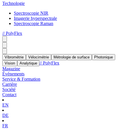
Technologie
Spectroscopie NIR
Imagerie hyperspectrale
Spectroscopie Raman
// PolyFlex
Vibrométrie
Vélocimétrie
Métrologie de surface
Photonique
// PolyFlex
Vision
Analytique
Magazine
Évènements
Service & Formation
Carrière
Société
Contact
EN
DE
FR