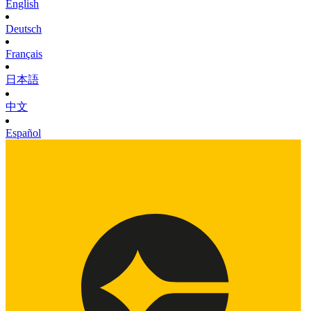
English
Deutsch
Français
日本語
中文
Español