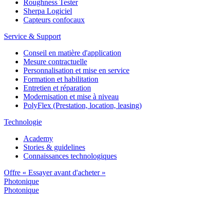
Roughness Tester
Sherpa Logiciel
Capteurs confocaux
Service & Support
Conseil en matière d'application
Mesure contractuelle
Personnalisation et mise en service
Formation et habilitation
Entretien et réparation
Modernisation et mise à niveau
PolyFlex (Prestation, location, leasing)
Technologie
Academy
Stories & guidelines
Connaissances technologiques
Offre « Essayer avant d'acheter »
Photonique
Photonique