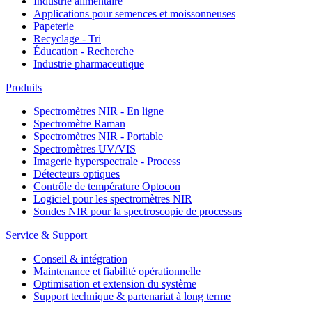
Industrie alimentaire
Applications pour semences et moissonneuses
Papeterie
Recyclage - Tri
Éducation - Recherche
Industrie pharmaceutique
Produits
Spectromètres NIR - En ligne
Spectromètre Raman
Spectromètres NIR - Portable
Spectromètres UV/VIS
Imagerie hyperspectrale - Process
Détecteurs optiques
Contrôle de température Optocon
Logiciel pour les spectromètres NIR
Sondes NIR pour la spectroscopie de processus
Service & Support
Conseil & intégration
Maintenance et fiabilité opérationnelle
Optimisation et extension du système
Support technique & partenariat à long terme