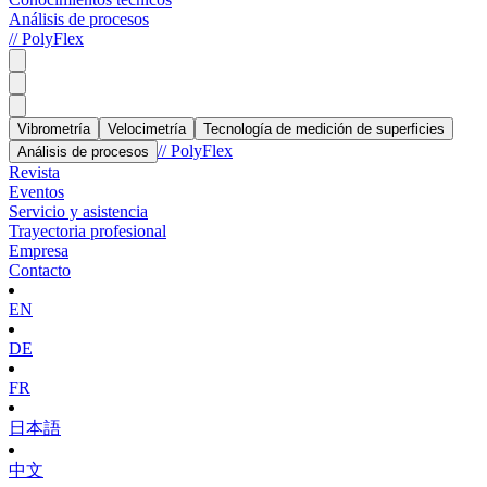
Análisis de procesos
// PolyFlex
Vibrometría
Velocimetría
Tecnología de medición de superficies
// PolyFlex
Análisis de procesos
Revista
Eventos
Servicio y asistencia
Trayectoria profesional
Empresa
Contacto
EN
DE
FR
日本語
中文