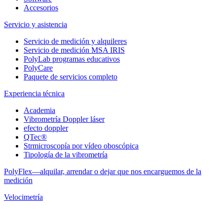
Accesorios
Servicio y asistencia
Servicio de medición y alquileres
Servicio de medición MSA IRIS
PolyLab programas educativos
PolyCare
Paquete de servicios completo
Experiencia técnica
Academia
Vibrometría Doppler láser
efecto doppler
QTec®
Strmicroscopía por vídeo oboscópica
Tipología de la vibrometría
PolyFlex—alquilar, arrendar o dejar que nos encarguemos de la
medición
Velocimetría