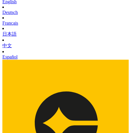
English
Deutsch
Français
日本語
中文
Español