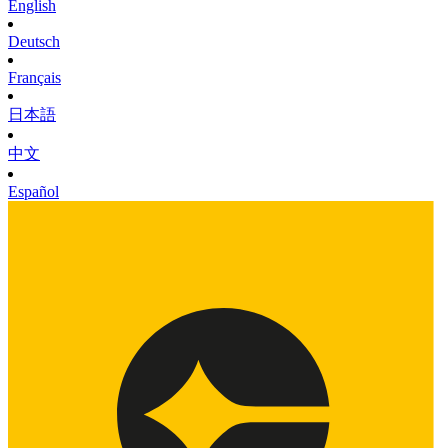
English
Deutsch
Français
日本語
中文
Español