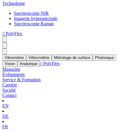
Technologie
Spectroscopie NIR
Imagerie hyperspectrale
Spectroscopie Raman
// PolyFlex
Vibrométrie
Vélocimétrie
Métrologie de surface
Photonique
// PolyFlex
Vision
Analytique
Magazine
Évènements
Service & Formation
Carrière
Société
Contact
EN
DE
FR