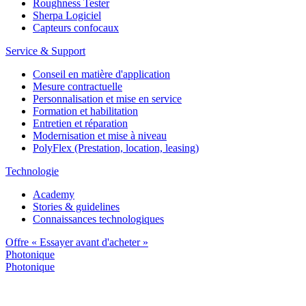
Roughness Tester
Sherpa Logiciel
Capteurs confocaux
Service & Support
Conseil en matière d'application
Mesure contractuelle
Personnalisation et mise en service
Formation et habilitation
Entretien et réparation
Modernisation et mise à niveau
PolyFlex (Prestation, location, leasing)
Technologie
Academy
Stories & guidelines
Connaissances technologiques
Offre « Essayer avant d'acheter »
Photonique
Photonique