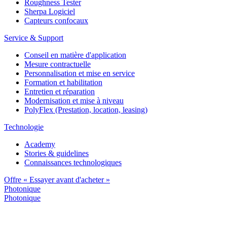
Roughness Tester
Sherpa Logiciel
Capteurs confocaux
Service & Support
Conseil en matière d'application
Mesure contractuelle
Personnalisation et mise en service
Formation et habilitation
Entretien et réparation
Modernisation et mise à niveau
PolyFlex (Prestation, location, leasing)
Technologie
Academy
Stories & guidelines
Connaissances technologiques
Offre « Essayer avant d'acheter »
Photonique
Photonique