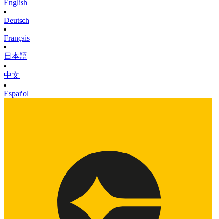
English
Deutsch
Français
日本語
中文
Español