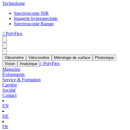
Technologie
Spectroscopie NIR
Imagerie hyperspectrale
Spectroscopie Raman
// PolyFlex
Vibrométrie
Vélocimétrie
Métrologie de surface
Photonique
// PolyFlex
Vision
Analytique
Magazine
Évènements
Service & Formation
Carrière
Société
Contact
EN
DE
FR