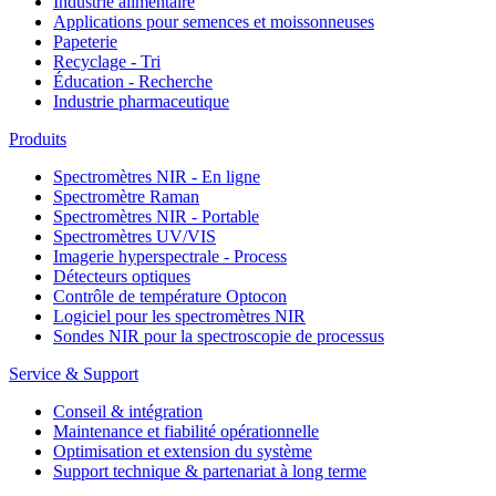
Industrie alimentaire
Applications pour semences et moissonneuses
Papeterie
Recyclage - Tri
Éducation - Recherche
Industrie pharmaceutique
Produits
Spectromètres NIR - En ligne
Spectromètre Raman
Spectromètres NIR - Portable
Spectromètres UV/VIS
Imagerie hyperspectrale - Process
Détecteurs optiques
Contrôle de température Optocon
Logiciel pour les spectromètres NIR
Sondes NIR pour la spectroscopie de processus
Service & Support
Conseil & intégration
Maintenance et fiabilité opérationnelle
Optimisation et extension du système
Support technique & partenariat à long terme