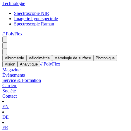
Technologie
Spectroscopie NIR
Imagerie hyperspectrale
Spectroscopie Raman
// PolyFlex
Vibrométrie
Vélocimétrie
Métrologie de surface
Photonique
// PolyFlex
Vision
Analytique
Magazine
Évènements
Service & Formation
Carrière
Société
Contact
EN
DE
FR