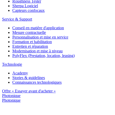
Roughness Tester
Sherpa Logiciel
Capteurs confocaux
Service & Support
Conseil en matière d'application
Mesure contractuelle
Personnalisation et mise en service
Formation et habilitation
Entretien et réparation
Modernisation et mise à niveau
PolyFlex (Prestation, location, leasing)
Technologie
Academy
Stories & guidelines
Connaissances technologiques
Offre « Essayer avant d'acheter »
Photonique
Photonique