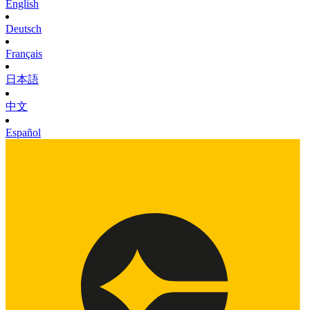
English
Deutsch
Français
日本語
中文
Español