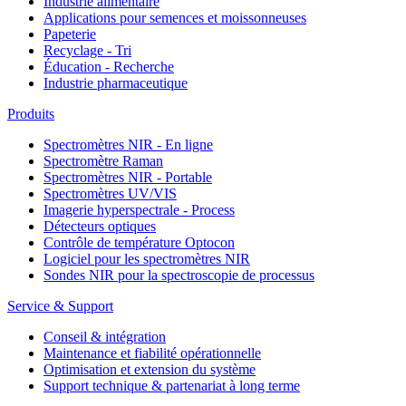
Industrie alimentaire
Applications pour semences et moissonneuses
Papeterie
Recyclage - Tri
Éducation - Recherche
Industrie pharmaceutique
Produits
Spectromètres NIR - En ligne
Spectromètre Raman
Spectromètres NIR - Portable
Spectromètres UV/VIS
Imagerie hyperspectrale - Process
Détecteurs optiques
Contrôle de température Optocon
Logiciel pour les spectromètres NIR
Sondes NIR pour la spectroscopie de processus
Service & Support
Conseil & intégration
Maintenance et fiabilité opérationnelle
Optimisation et extension du système
Support technique & partenariat à long terme