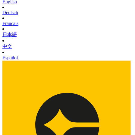
English
Deutsch
Français
日本語
中文
Español