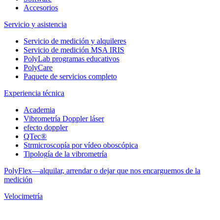
Accesorios
Servicio y asistencia
Servicio de medición y alquileres
Servicio de medición MSA IRIS
PolyLab programas educativos
PolyCare
Paquete de servicios completo
Experiencia técnica
Academia
Vibrometría Doppler láser
efecto doppler
QTec®
Strmicroscopía por vídeo oboscópica
Tipología de la vibrometría
PolyFlex—alquilar, arrendar o dejar que nos encarguemos de la
medición
Velocimetría