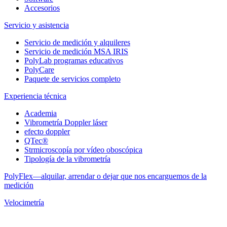
Accesorios
Servicio y asistencia
Servicio de medición y alquileres
Servicio de medición MSA IRIS
PolyLab programas educativos
PolyCare
Paquete de servicios completo
Experiencia técnica
Academia
Vibrometría Doppler láser
efecto doppler
QTec®
Strmicroscopía por vídeo oboscópica
Tipología de la vibrometría
PolyFlex—alquilar, arrendar o dejar que nos encarguemos de la
medición
Velocimetría