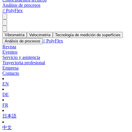
Análisis de procesos
// PolyFlex
Vibrometría
Velocimetría
Tecnología de medición de superficies
// PolyFlex
Análisis de procesos
Revista
Eventos
Servicio y asistencia
Trayectoria profesional
Empresa
Contacto
EN
DE
FR
日本語
中文