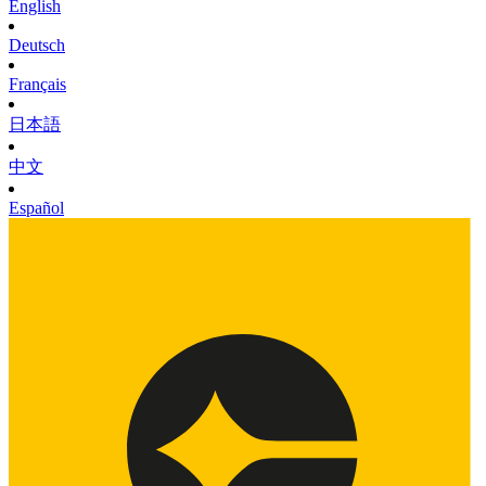
English
Deutsch
Français
日本語
中文
Español