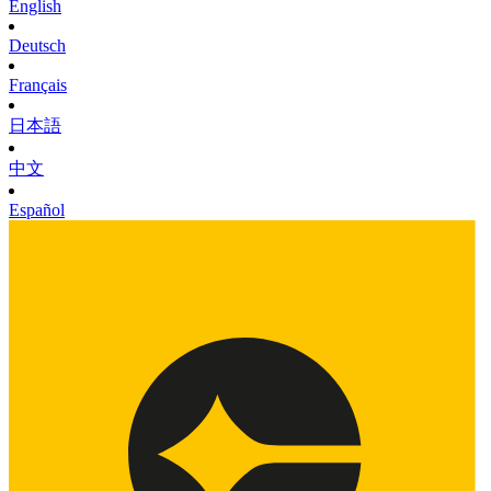
English
Deutsch
Français
日本語
中文
Español