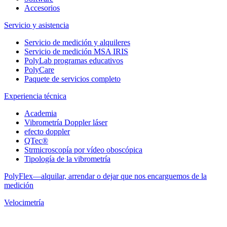
Accesorios
Servicio y asistencia
Servicio de medición y alquileres
Servicio de medición MSA IRIS
PolyLab programas educativos
PolyCare
Paquete de servicios completo
Experiencia técnica
Academia
Vibrometría Doppler láser
efecto doppler
QTec®
Strmicroscopía por vídeo oboscópica
Tipología de la vibrometría
PolyFlex—alquilar, arrendar o dejar que nos encarguemos de la
medición
Velocimetría