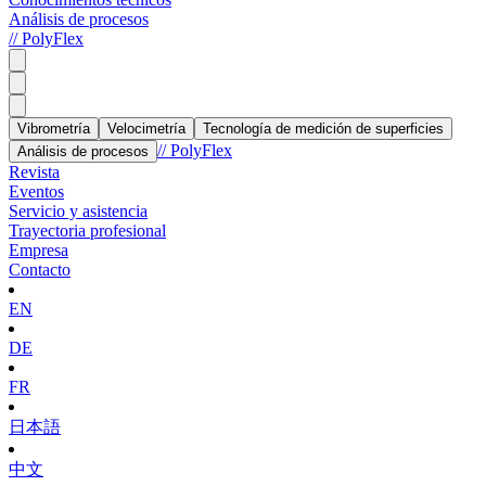
Análisis de procesos
// PolyFlex
Vibrometría
Velocimetría
Tecnología de medición de superficies
// PolyFlex
Análisis de procesos
Revista
Eventos
Servicio y asistencia
Trayectoria profesional
Empresa
Contacto
EN
DE
FR
日本語
中文