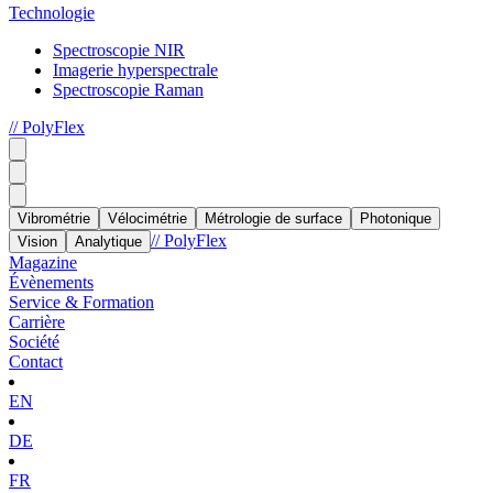
Technologie
Spectroscopie NIR
Imagerie hyperspectrale
Spectroscopie Raman
// PolyFlex
Vibrométrie
Vélocimétrie
Métrologie de surface
Photonique
// PolyFlex
Vision
Analytique
Magazine
Évènements
Service & Formation
Carrière
Société
Contact
EN
DE
FR