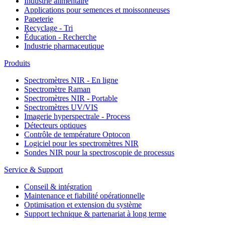
Industrie alimentaire
Applications pour semences et moissonneuses
Papeterie
Recyclage - Tri
Éducation - Recherche
Industrie pharmaceutique
Produits
Spectromètres NIR - En ligne
Spectromètre Raman
Spectromètres NIR - Portable
Spectromètres UV/VIS
Imagerie hyperspectrale - Process
Détecteurs optiques
Contrôle de température Optocon
Logiciel pour les spectromètres NIR
Sondes NIR pour la spectroscopie de processus
Service & Support
Conseil & intégration
Maintenance et fiabilité opérationnelle
Optimisation et extension du système
Support technique & partenariat à long terme