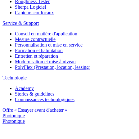
Roughness Tester
Sherpa Logiciel
Capteurs confocaux
Service & Support
Conseil en matière d'application
Mesure contractuelle
Personnalisation et mise en service
Formation et habilitation
Entretien et réparation
Modernisation et mise à niveau
PolyFlex (Prestation, location, leasing)
Technologie
Academy
Stories & guidelines
Connaissances technologiques
Offre « Essayer avant d'acheter »
Photonique
Photonique