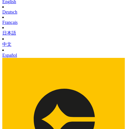
English
Deutsch
Français
日本語
中文
Español