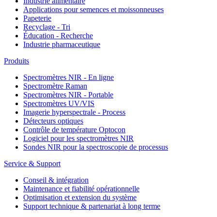
Industrie alimentaire
Applications pour semences et moissonneuses
Papeterie
Recyclage - Tri
Éducation - Recherche
Industrie pharmaceutique
Produits
Spectromètres NIR - En ligne
Spectromètre Raman
Spectromètres NIR - Portable
Spectromètres UV/VIS
Imagerie hyperspectrale - Process
Détecteurs optiques
Contrôle de température Optocon
Logiciel pour les spectromètres NIR
Sondes NIR pour la spectroscopie de processus
Service & Support
Conseil & intégration
Maintenance et fiabilité opérationnelle
Optimisation et extension du système
Support technique & partenariat à long terme