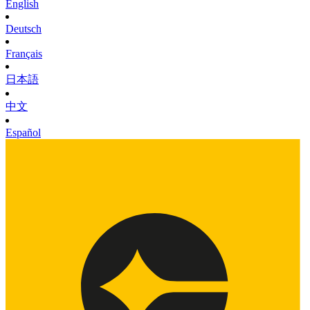
English
Deutsch
Français
日本語
中文
Español