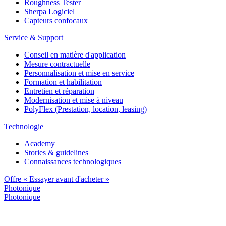
Roughness Tester
Sherpa Logiciel
Capteurs confocaux
Service & Support
Conseil en matière d'application
Mesure contractuelle
Personnalisation et mise en service
Formation et habilitation
Entretien et réparation
Modernisation et mise à niveau
PolyFlex (Prestation, location, leasing)
Technologie
Academy
Stories & guidelines
Connaissances technologiques
Offre « Essayer avant d'acheter »
Photonique
Photonique