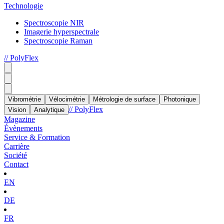
Technologie
Spectroscopie NIR
Imagerie hyperspectrale
Spectroscopie Raman
// PolyFlex
Vibrométrie
Vélocimétrie
Métrologie de surface
Photonique
// PolyFlex
Vision
Analytique
Magazine
Évènements
Service & Formation
Carrière
Société
Contact
EN
DE
FR