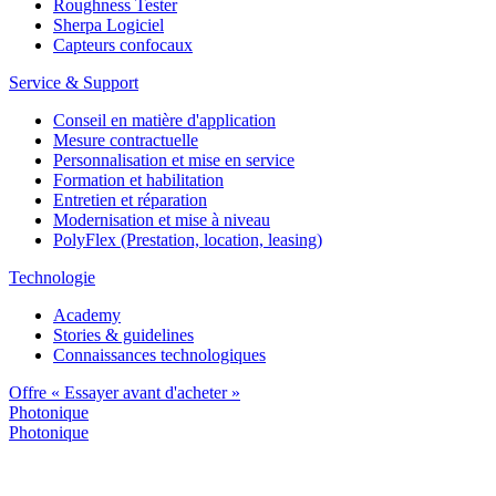
Roughness Tester
Sherpa Logiciel
Capteurs confocaux
Service & Support
Conseil en matière d'application
Mesure contractuelle
Personnalisation et mise en service
Formation et habilitation
Entretien et réparation
Modernisation et mise à niveau
PolyFlex (Prestation, location, leasing)
Technologie
Academy
Stories & guidelines
Connaissances technologiques
Offre « Essayer avant d'acheter »
Photonique
Photonique