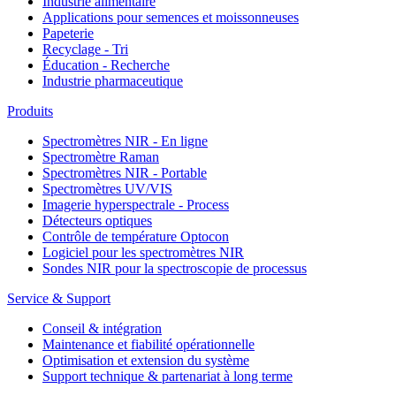
Industrie alimentaire
Applications pour semences et moissonneuses
Papeterie
Recyclage - Tri
Éducation - Recherche
Industrie pharmaceutique
Produits
Spectromètres NIR - En ligne
Spectromètre Raman
Spectromètres NIR - Portable
Spectromètres UV/VIS
Imagerie hyperspectrale - Process
Détecteurs optiques
Contrôle de température Optocon
Logiciel pour les spectromètres NIR
Sondes NIR pour la spectroscopie de processus
Service & Support
Conseil & intégration
Maintenance et fiabilité opérationnelle
Optimisation et extension du système
Support technique & partenariat à long terme