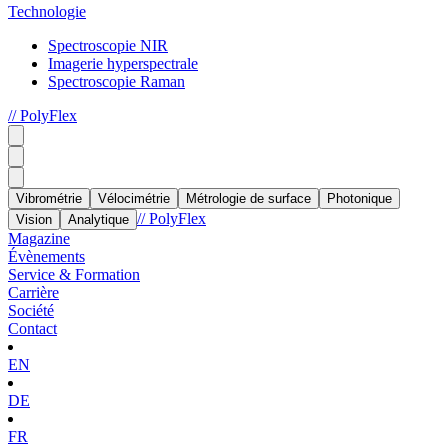
Technologie
Spectroscopie NIR
Imagerie hyperspectrale
Spectroscopie Raman
// PolyFlex
Vibrométrie
Vélocimétrie
Métrologie de surface
Photonique
// PolyFlex
Vision
Analytique
Magazine
Évènements
Service & Formation
Carrière
Société
Contact
EN
DE
FR