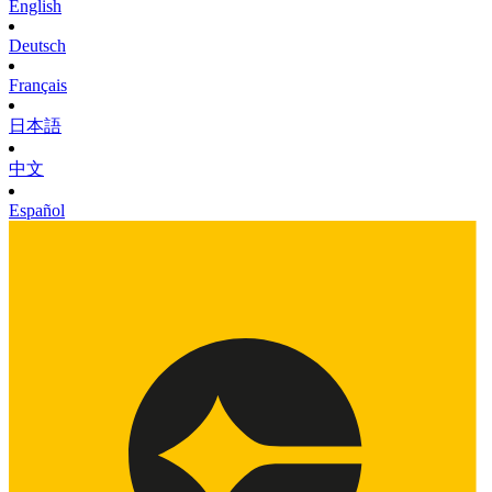
English
Deutsch
Français
日本語
中文
Español