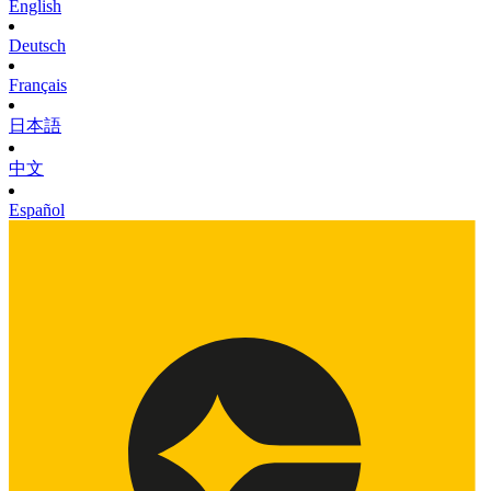
English
Deutsch
Français
日本語
中文
Español