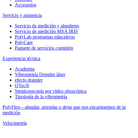
Accesorios
Servicio y asistencia
Servicio de medición y alquileres
Servicio de medición MSA IRIS
PolyLab programas educativos
PolyCare
Paquete de servicios completo
Experiencia técnica
Academia
Vibrometría Doppler láser
efecto doppler
QTec®
Strmicroscopía por vídeo oboscópica
Tipología de la vibrometría
PolyFlex—alquilar, arrendar o dejar que nos encarguemos de la
medición
Velocimetría