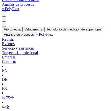
Análisis de procesos
// PolyFlex
Vibrometría
Velocimetría
Tecnología de medición de superficies
// PolyFlex
Análisis de procesos
Revista
Eventos
Servicio y asistencia
Trayectoria profesional
Empresa
Contacto
EN
DE
FR
日本語
中文