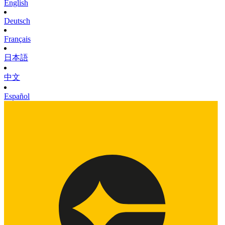
English
Deutsch
Français
日本語
中文
Español