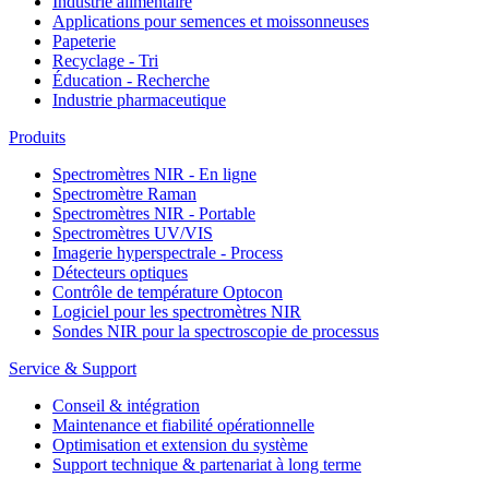
Industrie alimentaire
Applications pour semences et moissonneuses
Papeterie
Recyclage - Tri
Éducation - Recherche
Industrie pharmaceutique
Produits
Spectromètres NIR - En ligne
Spectromètre Raman
Spectromètres NIR - Portable
Spectromètres UV/VIS
Imagerie hyperspectrale - Process
Détecteurs optiques
Contrôle de température Optocon
Logiciel pour les spectromètres NIR
Sondes NIR pour la spectroscopie de processus
Service & Support
Conseil & intégration
Maintenance et fiabilité opérationnelle
Optimisation et extension du système
Support technique & partenariat à long terme