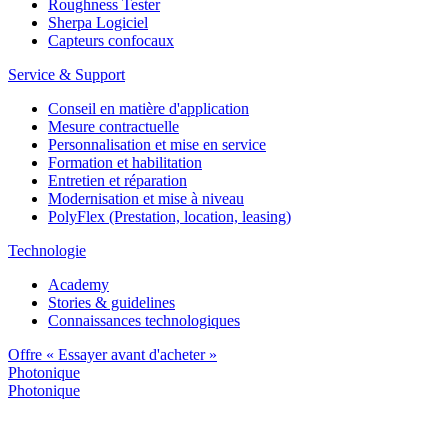
Roughness Tester
Sherpa Logiciel
Capteurs confocaux
Service & Support
Conseil en matière d'application
Mesure contractuelle
Personnalisation et mise en service
Formation et habilitation
Entretien et réparation
Modernisation et mise à niveau
PolyFlex (Prestation, location, leasing)
Technologie
Academy
Stories & guidelines
Connaissances technologiques
Offre « Essayer avant d'acheter »
Photonique
Photonique