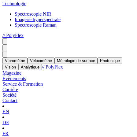
Technologie
Spectroscopie NIR
Imagerie hyperspectrale
Spectroscopie Raman
// PolyFlex
Vibrométrie
Vélocimétrie
Métrologie de surface
Photonique
// PolyFlex
Vision
Analytique
Magazine
Évènements
Service & Formation
Carrière
Société
Contact
EN
DE
FR