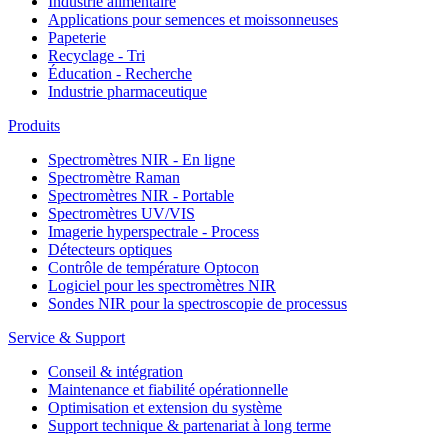
Industrie alimentaire
Applications pour semences et moissonneuses
Papeterie
Recyclage - Tri
Éducation - Recherche
Industrie pharmaceutique
Produits
Spectromètres NIR - En ligne
Spectromètre Raman
Spectromètres NIR - Portable
Spectromètres UV/VIS
Imagerie hyperspectrale - Process
Détecteurs optiques
Contrôle de température Optocon
Logiciel pour les spectromètres NIR
Sondes NIR pour la spectroscopie de processus
Service & Support
Conseil & intégration
Maintenance et fiabilité opérationnelle
Optimisation et extension du système
Support technique & partenariat à long terme