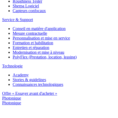
Roughness Tester
Sherpa Logiciel
Capteurs confocaux
Service & Support
Conseil en matière d'application
Mesure contractuelle
Personnalisation et mise en service
Formation et habilitation
Entretien et réparation
Modernisation et mise à niveau
PolyFlex (Prestation, location, leasing)
Technologie
Academy
Stories & guidelines
Connaissances technologiques
Offre « Essayer avant d'acheter »
Photonique
Photonique