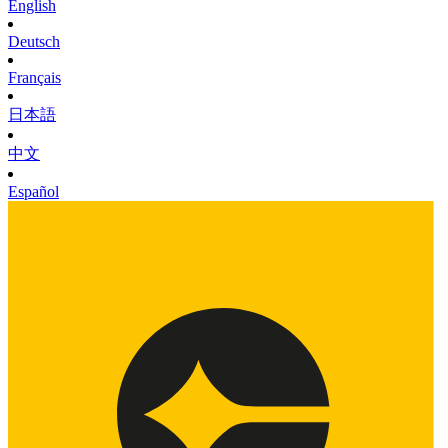
English
Deutsch
Français
日本語
中文
Español