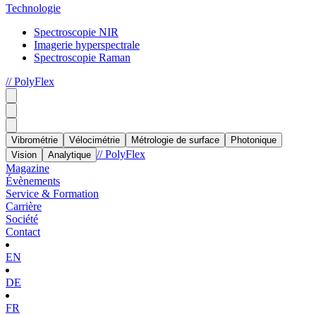
Technologie
Spectroscopie NIR
Imagerie hyperspectrale
Spectroscopie Raman
// PolyFlex
Vibrométrie
Vélocimétrie
Métrologie de surface
Photonique
// PolyFlex
Vision
Analytique
Magazine
Évènements
Service & Formation
Carrière
Société
Contact
EN
DE
FR