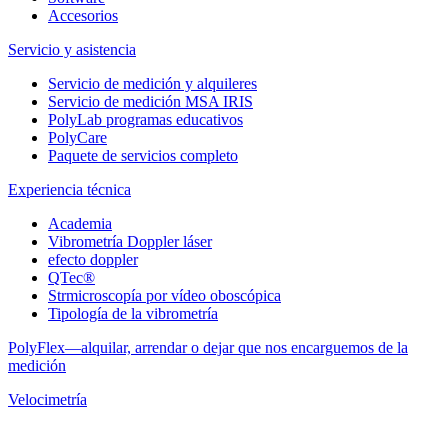
Accesorios
Servicio y asistencia
Servicio de medición y alquileres
Servicio de medición MSA IRIS
PolyLab programas educativos
PolyCare
Paquete de servicios completo
Experiencia técnica
Academia
Vibrometría Doppler láser
efecto doppler
QTec®
Strmicroscopía por vídeo oboscópica
Tipología de la vibrometría
PolyFlex—alquilar, arrendar o dejar que nos encarguemos de la
medición
Velocimetría