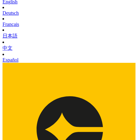
English
Deutsch
Français
日本語
中文
Español