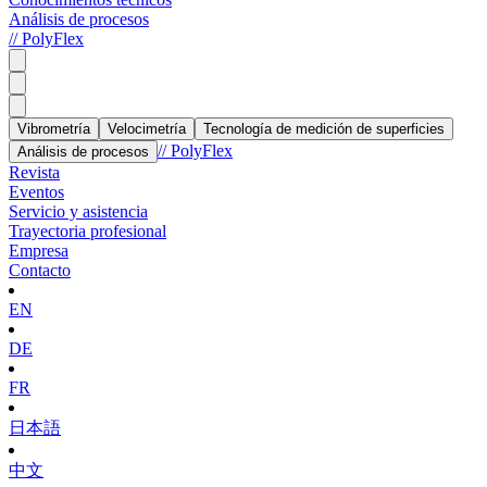
Análisis de procesos
// PolyFlex
Vibrometría
Velocimetría
Tecnología de medición de superficies
// PolyFlex
Análisis de procesos
Revista
Eventos
Servicio y asistencia
Trayectoria profesional
Empresa
Contacto
EN
DE
FR
日本語
中文