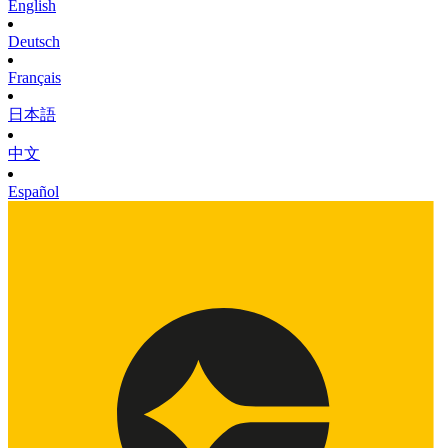
English
Deutsch
Français
日本語
中文
Español