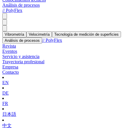
Análisis de procesos
// PolyFlex
Vibrometría
Velocimetría
Tecnología de medición de superficies
// PolyFlex
Análisis de procesos
Revista
Eventos
Servicio y asistencia
Trayectoria profesional
Empresa
Contacto
EN
DE
FR
日本語
中文