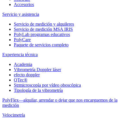
Accesorios
Servicio y asistencia
Servicio de medición y alquileres
Servicio de medición MSA IRIS
PolyLab programas educativos
PolyCare
Paquete de servicios completo
Experiencia técnica
Academia
Vibrometría Doppler láser
efecto doppler
QTec®
Strmicroscopía por vídeo oboscópica
Tipología de la vibrometría
PolyFlex—alquilar, arrendar o dejar que nos encarguemos de la
medición
Velocimetría