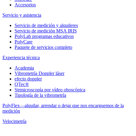
Accesorios
Servicio y asistencia
Servicio de medición y alquileres
Servicio de medición MSA IRIS
PolyLab programas educativos
PolyCare
Paquete de servicios completo
Experiencia técnica
Academia
Vibrometría Doppler láser
efecto doppler
QTec®
Strmicroscopía por vídeo oboscópica
Tipología de la vibrometría
PolyFlex—alquilar, arrendar o dejar que nos encarguemos de la
medición
Velocimetría