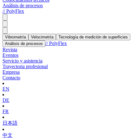
Análisis de procesos
// PolyFlex
Vibrometría
Velocimetría
Tecnología de medición de superficies
// PolyFlex
Análisis de procesos
Revista
Eventos
Servicio y asistencia
Trayectoria profesional
Empresa
Contacto
EN
DE
FR
日本語
中文