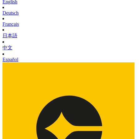
English
Deutsch
Français
日本語
中文
Español