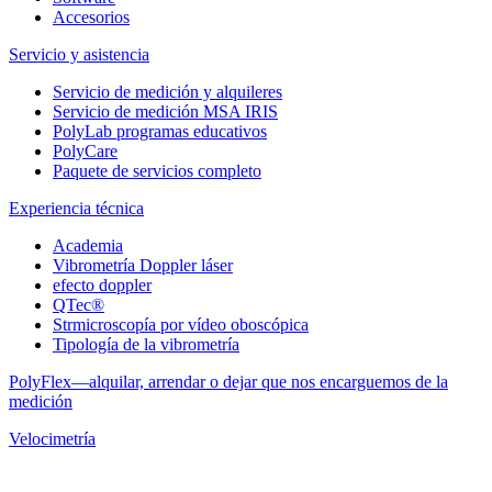
Accesorios
Servicio y asistencia
Servicio de medición y alquileres
Servicio de medición MSA IRIS
PolyLab programas educativos
PolyCare
Paquete de servicios completo
Experiencia técnica
Academia
Vibrometría Doppler láser
efecto doppler
QTec®
Strmicroscopía por vídeo oboscópica
Tipología de la vibrometría
PolyFlex—alquilar, arrendar o dejar que nos encarguemos de la
medición
Velocimetría