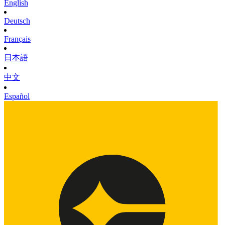
English
Deutsch
Français
日本語
中文
Español