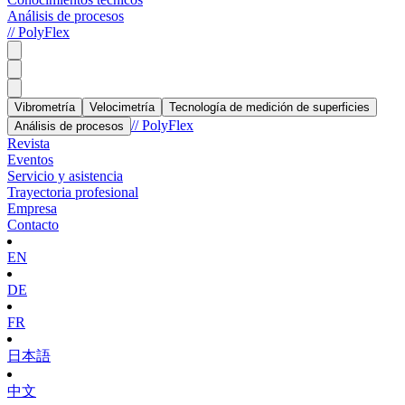
Análisis de procesos
// PolyFlex
Vibrometría
Velocimetría
Tecnología de medición de superficies
// PolyFlex
Análisis de procesos
Revista
Eventos
Servicio y asistencia
Trayectoria profesional
Empresa
Contacto
EN
DE
FR
日本語
中文