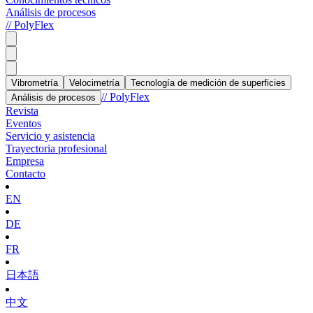
Análisis de procesos
// PolyFlex
Vibrometría
Velocimetría
Tecnología de medición de superficies
// PolyFlex
Análisis de procesos
Revista
Eventos
Servicio y asistencia
Trayectoria profesional
Empresa
Contacto
EN
DE
FR
日本語
中文