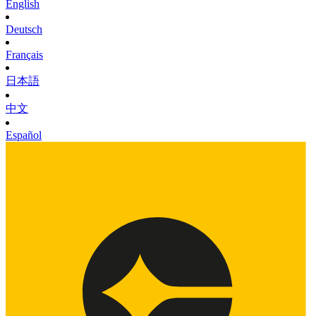
English
Deutsch
Français
日本語
中文
Español