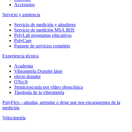
Accesorios
Servicio y asistencia
Servicio de medición y alquileres
Servicio de medición MSA IRIS
PolyLab programas educativos
PolyCare
Paquete de servicios completo
Experiencia técnica
Academia
Vibrometría Doppler láser
efecto doppler
QTec®
Strmicroscopía por vídeo oboscópica
Tipología de la vibrometría
PolyFlex—alquilar, arrendar o dejar que nos encarguemos de la
medición
Velocimetría