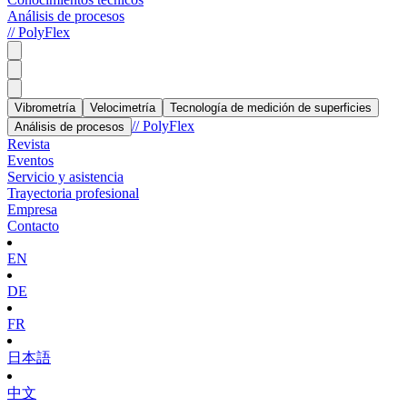
Análisis de procesos
// PolyFlex
Vibrometría
Velocimetría
Tecnología de medición de superficies
// PolyFlex
Análisis de procesos
Revista
Eventos
Servicio y asistencia
Trayectoria profesional
Empresa
Contacto
EN
DE
FR
日本語
中文