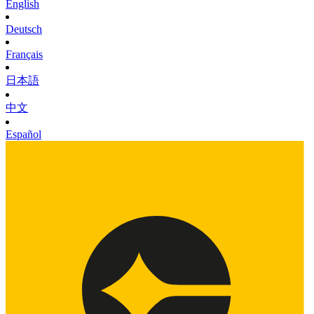
English
Deutsch
Français
日本語
中文
Español