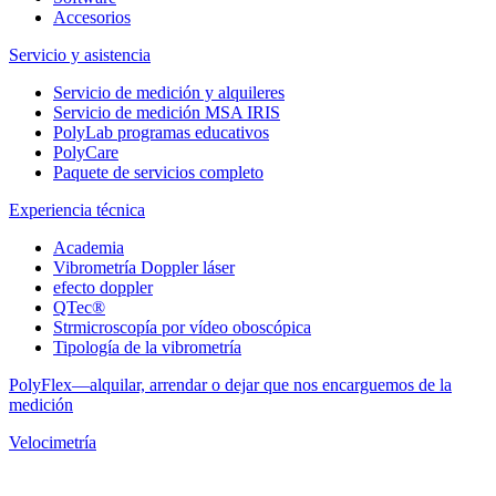
Accesorios
Servicio y asistencia
Servicio de medición y alquileres
Servicio de medición MSA IRIS
PolyLab programas educativos
PolyCare
Paquete de servicios completo
Experiencia técnica
Academia
Vibrometría Doppler láser
efecto doppler
QTec®
Strmicroscopía por vídeo oboscópica
Tipología de la vibrometría
PolyFlex—alquilar, arrendar o dejar que nos encarguemos de la
medición
Velocimetría